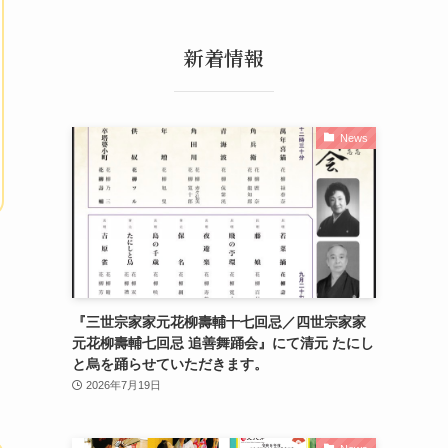
新着情報
News
『三世宗家家元花柳壽輔十七回忌／四世宗家家
元花柳壽輔七回忌 追善舞踊会』にて清元 たにし
と烏を踊らせていただきます。
2026年7月19日