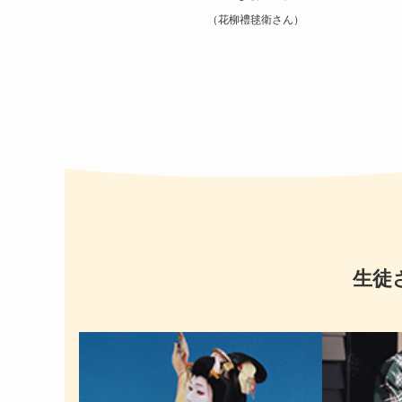
（花柳禮毬衛さん）
生徒