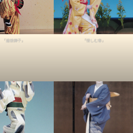
『越後獅子』
『惜しむ春』