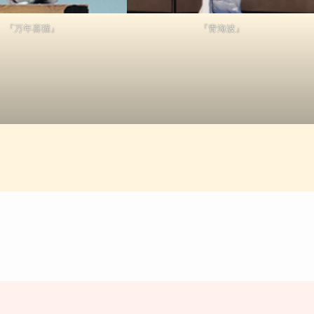
『万年喜猫』
『青海波』