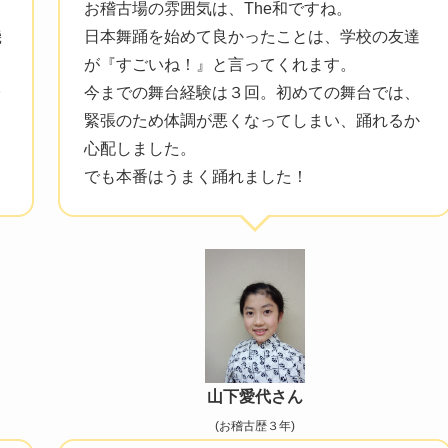
。
お稽古場の雰囲気は、The和ですね。
機
日本舞踊を始めて良かったことは、学校の友達
こ
が『すごいね！』と言ってくれます。
台
今までの舞台経験は３回。初めての舞台では、
も
緊張のため体調が悪くなってしまい、踊れるか
・
心配しました。
でも本番はうまく踊れました！
山下愛代さん
(お稽古歴３年)