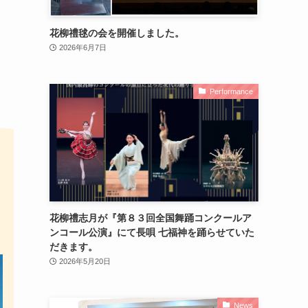
花柳禮毬の会を開催しました。
2026年6月7日
Performance
花柳禮志月が『第８３回全国舞踊コンクールア
ンコール公演』にて長唄 七福神を踊らせていた
だきます。
2026年5月20日
News