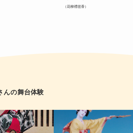
（花柳禮毬香）
さんの舞台体験