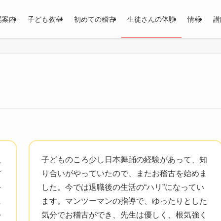
場案内
子ども教室
初めての稽古
生徒さんの体験
情報
講
人
子どものころ少し日本舞踊の経験があって、知
古
り合いがやっていたので、またお稽古を始めま
手
した。今では退職後の生活の“ハリ”になってい
に
ます。マンツーマンの指導で、ゆったりとした
つ
気分でお稽古ができ、先生は優しく、根気強く